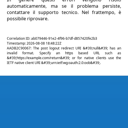
automaticamente, ma se il problema persiste,
contattare il supporto tecnico. Nel frattempo, è
possibile riprovare.
Correlation ID: ab079446-91e2-4f96-b7df-d857420fe2b3
Timestamp: 2026-08-08 18:48:22Z
AADB2C90067: The post logout redirect URI &#39;null&#39; has an
invalid format. Specify an https based URL such as
&#39;https://example.com/return&#39; or for native clients use the
IETF native client URI &#39;urn:ietf:wg:oauth:2.0:oob&#39;.